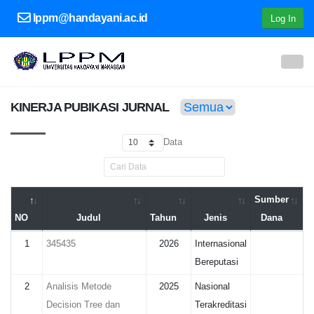
lppm@handayani.ac.id
Log In
KINERJA PUBIKASI JURNAL
Data
Sumber
NO
Judul
Tahun
Jenis
Dana
1
345435
2026
Internasional
Bereputasi
2
Analisis Metode
2025
Nasional
Decision Tree dan
Terakreditasi