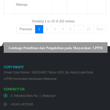
Mamuju
Showing 1 to 10 of 202 entries
Previous
1
2
3
4
5
…
21
Next
Lembaga Penelitian dan Pengabdian pada Masyarakat- LPPM
COPY RIGHT:
©Haki Cipta Nomor : 000324957 Tahun 2022, By: Abdul Latief Arda:
LPPM Universitas Handayani Makassar.
CONTACT US
Jl. Adiyaksa Baru No. 1, Makassar
+62411-4673395